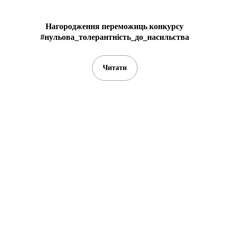
Нагородження переможиць конкурсу
#нульова_толерантність_до_насильства
Читати