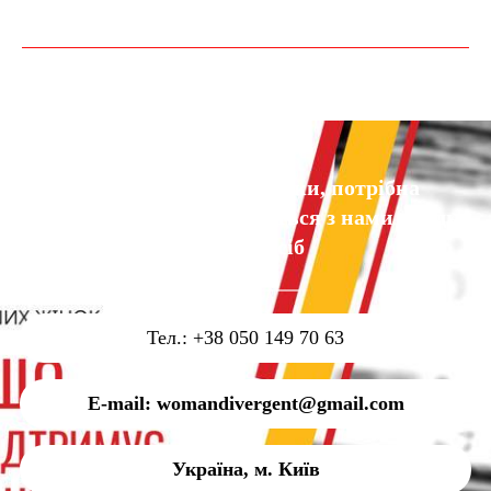
Є пропозиції, ідеї, думки, потрібна
допомога? Просто зв'яжіться з нами у будь-
який спосіб
Тел.: +38 050 149 70 63
E-mail: womandivergent@gmail.com
Україна, м. Київ