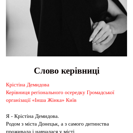
Слово керівниці
Крістіна Демидова
Керівниця регіонального осередку Громадської
організації «Інша Жінка» Київ
Я - Крістіна Демидова.
Родом з міста Донецьк, а з самого дитинства
проживала і навчалася у місті