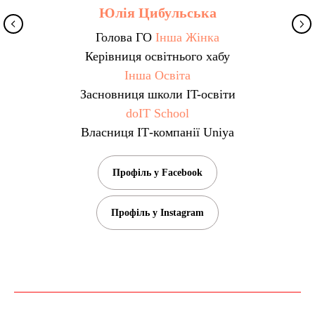
Юлія Цибульська
Голова ГО
Інша Жінка
Керівниця освітнього хабу
Інша Освіта
Засновниця школи IT-освіти
doIT School
Власниця ІТ-компанії Uniya
Профіль у Facebook
Профіль у Іnstagram